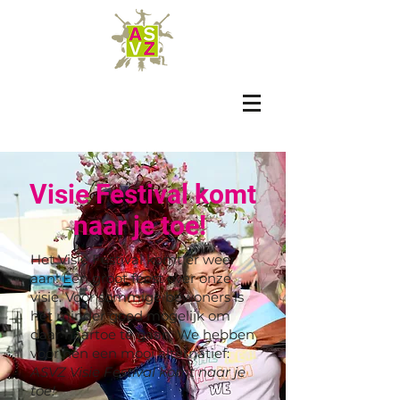
Visie Festival komt
naar je toe!
Het Visie Festival komt er weer
aan! Eén groot feest over onze
visie. Voor sommige bewoners is
het minder goed mogelijk om
daar naartoe te gaan. We hebben
voor hen een mooi alternatief:
ASVZ Visie Festival komt naar je
toe!