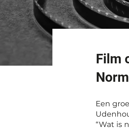
Film 
Norm
Een gro
Udenhout
“Wat is 