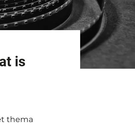
at is
et thema