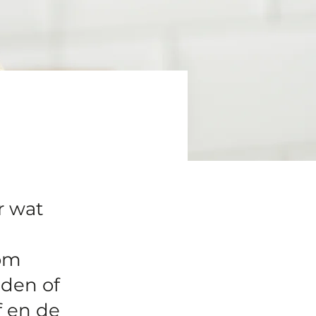
r wat
 om
iden of
f en de