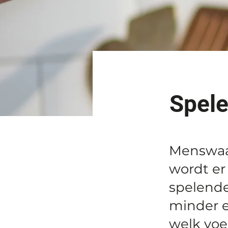
Spel
Menswaar
wordt er
spelende
minder e
welk voe