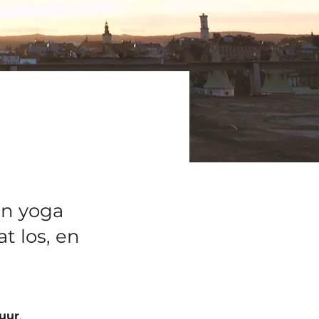
an yoga
t los, en
 uur
. 