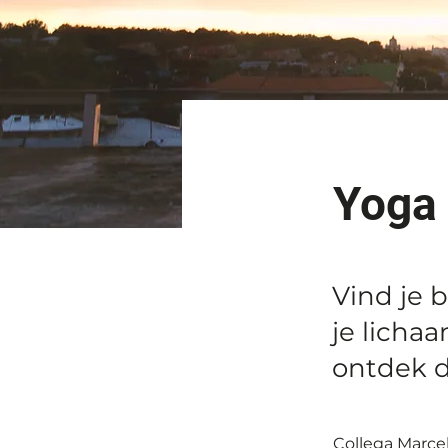
Yoga
Vind je 
je licha
ontdek de
Collega Marce