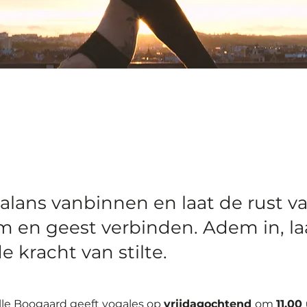
balans vanbinnen en laat de rust v
am en geest verbinden. Adem in, laa
 kracht van stilte.
lle Boogaard geeft yogales op 
vrijdagochtend 
om 
11.00