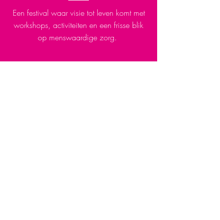
Een festival waar visie tot leven komt met
workshops, activiteiten en een frisse blik
op menswaardige zorg.
Aftermovie ASVZ Visie Festival
Video afspelen